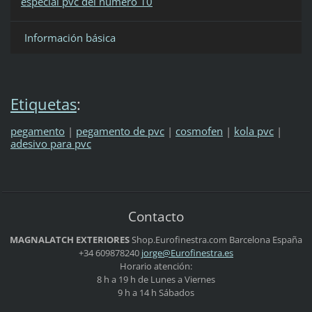
especial pvc del número 10
Información básica
Etiquetas
:
pegamento
|
pegamento de pvc
|
cosmofen
|
kola pvc
|
adesivo para pvc
Contacto
MAGNALATCH EXTERIORES
Shop.Eurofinestra.com
Barcelona
España
+34 609878240
jorge@Eu
rofinest
ra.es
Horario atención:
8 h a 19 h de Lunes a Viernes
9 h a 14 h Sábados