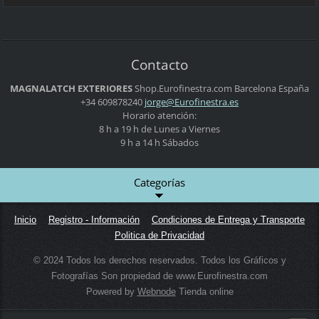
Contacto
MAGNALATCH EXTERIORES
Shop.Eurofinestra.com
Barcelona
España
+34 609878240
jorge@Eu
rofinest
ra.es
Horario atención:
8 h a 19 h de Lunes a Viernes
9 h a 14 h Sábados
Categorías
Inicio
Registro - Información
Condiciones de Entrega y Transporte
Politica de Privacidad
© 2024 Todos los derechos reservados. Todos los Gráficos y
Fotografías Son propiedad de www.Eurofinestra.com
Powered by
Webnode
Tienda online