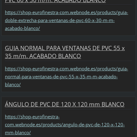
https://shop-eurofinestra-com.webnode.es/products/guia-
doble-extrecha-para-ventanas-de-pvc-60-x-30-m-m-
acabado-blanco/
GUIA NORMAL PARA VENTANAS DE PVC 55 x
35 m/m. ACABADO BLANCO
https://shop-eurofinestra-com.webnode.es/products/guia-
normal-para-ventanas-de-pvc-55-x-35-m-m-acabado-
blanco/
ÁNGULO DE PVC DE 120 X 120 mm BLANCO
https://shop-eurofinestra-
com.webnode.es/products/angulo-de-pvc-de-120-x-120-
mm-blanco/