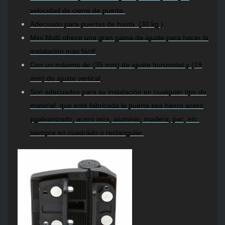
velocidad de cierre de puerta.
Adecuado para puertas de hasta (30 kg.),
Mini Multi ofrece una gran gama de ajuste para hacer la
instalación más fácil!
Con un máximo de (35 mm) de ajuste horizontal y (19
mm) de ajuste vertical,
Son adecuados para su instalación en cualquier tipo de
material que esté fabricada la puerta sea hierro acero
pgalvanizado, acero inox, aluminio, madera, pvc, etc.
siempre en cuadrádo o rectangular.