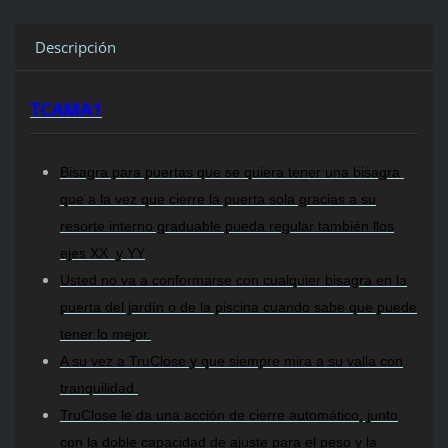
Descripción
TCAMA1
Bisagra para puertas que se quiera tener una bisagra
que a la vez que cierre la puerta sola gracias a su
resorte interno graduable pueda regular también llos
ejes XX y YY
Usted no va a conformarse con cualquier bisagra en la
puerta del jardín o de la piscina cuando sabe que puede
tener lo mejor.
A su vez a TruClose y que siempre mira a su valla con
tranquilidad.
TruClose le da una acción de cierre automático, junto
con la doble capacidad de ajuste para el peso y la