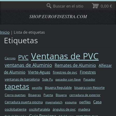
Buscar en el sitio
0,00 €
SHOP.EUROFINESTRA.COM
Inicio
|
Lista de etiquetas
Etiquetas
Ventanas de PVC
PVC
Cerrojo
ventanas de Aluminio
Remates de Aluminio
Alfeizar
de Aluminio
Vierte-Aguas
Finestres
finestres de pvc
ventanas de barcelona
Side Pu
pasador con llave
Pasador
tapetas
Bisagra Regulable
bisagra con Resorte
pestillo
Cierra puertas
Bisagras
Puerta
Bisagra
cerradura de exterior
Casa
Cerradura puerta piscina
perfiles
magnalatch
espuma
oscilobatiente
osciloParalela
ángulos de pvc
madera
Guia Persiana
remates pvc