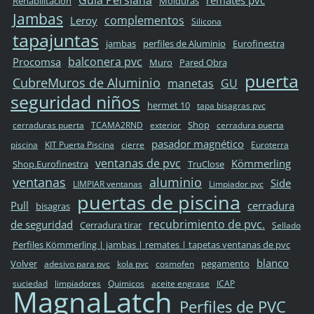
Rehabilitación
Molduras
Jambas
complementos
Leroy
Silicona
tapajuntas
jambas
perfiles de Aluminio
Eurofinestra
balconera pvc
Procomsa
Muro
Pared Obra
puerta
CubreMuros de Aluminio
manetas
GU
seguridad niños
hermet 10
tapa bisagras pvc
Shop
cerraduras puerta
TCAMA2RND
exterior
cerradura puerta
pasador magnético
piscina
KIT Puerta Piscina
cierre
Euroterra
ventanas de pvc
Kömmerling
Shop.Eurofinestra
TruClose
ventanas
aluminio
Side
LIMPIAR ventanas
Limpiador pvc
puertas de piscina
Pull
cerradura
bisagras
recubrimiento de pvc.
de seguridad
Cerradura tirar
Sellado
Perfiles Kömmerling | jambas | remates | tapetas ventanas de pvc
blanco
Volver
pegamento
adesivo para pvc
kola pvc
cosmofen
suciedad
limpiadores
Quimicos
aceite engrase
ICAP
MagnaLatch
Perfiles de PVC