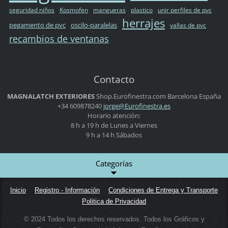
seguridad niños
Kosmofen
mangueras
plastico
unir perfiles de pvc
herrajes
pegamento de pvc
oscilo-paralelas
vallas de pvc
recambios de ventanas
Contacto
MAGNALATCH EXTERIORES
Shop.Eurofinestra.com
Barcelona
España
+34 609878240
jorge@Eu
rofinest
ra.es
Horario atención:
8 h a 19 h de Lunes a Viernes
9 h a 14 h Sábados
Categorías
Inicio
Registro - Información
Condiciones de Entrega y Transporte
Politica de Privacidad
© 2024 Todos los derechos reservados. Todos los Gráficos y