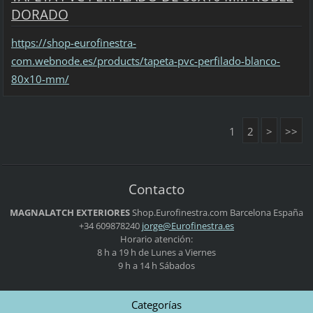
DORADO
https://shop-eurofinestra-
com.webnode.es/products/tapeta-pvc-perfilado-blanco-
80x10-mm/
1
2
>
>>
Contacto
MAGNALATCH EXTERIORES
Shop.Eurofinestra.com
Barcelona
España
+34 609878240
jorge@Eu
rofinest
ra.es
Horario atención:
8 h a 19 h de Lunes a Viernes
9 h a 14 h Sábados
Categorías