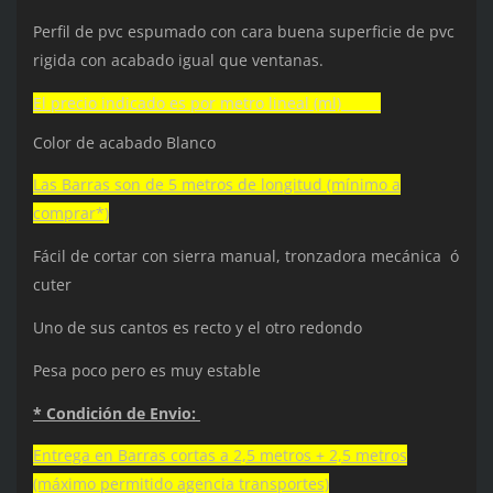
Perfil de pvc espumado con cara buena superficie de pvc
rigida con acabado igual que ventanas.
El precio indicado es por metro lineal (ml)
Color de acabado Blanco
Las Barras son de 5 metros de longitud (mínimo a
comprar*)
Fácil de cortar con sierra manual, tronzadora mecánica ó
cuter
Uno de sus cantos es recto y el otro redondo
Pesa poco pero es muy estable
* Condición de Envio:
Entrega en Barras cortas a 2,5 metros + 2,5 metros
(máximo permitido agencia transportes)