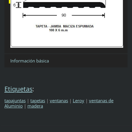
Información básica
Etiquetas
:
tapajuntas
|
tapetas
|
ventanas
|
Leroy
|
ventanas de
Aluminio
|
madera