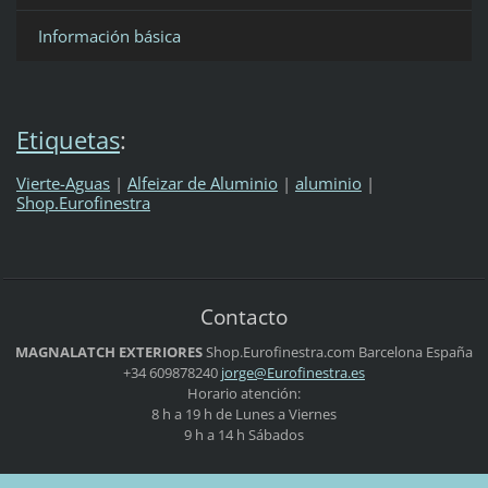
Información básica
Etiquetas
:
Vierte-Aguas
|
Alfeizar de Aluminio
|
aluminio
|
Shop.Eurofinestra
Contacto
MAGNALATCH EXTERIORES
Shop.Eurofinestra.com
Barcelona
España
+34 609878240
jorge@Eu
rofinest
ra.es
Horario atención:
8 h a 19 h de Lunes a Viernes
9 h a 14 h Sábados