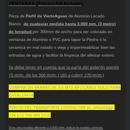
VENTANAS (Precios IVA Incluido)
Pieza de
Perfil de VierteAguas
de Aluminio Lacado
Blanco
de cualquier medida hasta 3.000 mm. (3 metro)
de longitud
por 300mm de ancho para ser colocado en
ventanas de Aluminio o PVC para tapar la Piedra ó la
ceramica en mal estado o vieja y impermeabilizar bien las
entradas de agua y facilitar la limpieza del alfeizar exterio.
Se debe tener en cuenta que la parte del goterón pierde
15 m/m. de los 300 m/m. ( útil a cubrir 270 m/m.)
COMPRA EN BARRAS DE 3,0 MTS APLICABLE SOLO PARA
CATALUNYA
PRECIO DEL TRANSPORTE CONSULTAR AL whastApp
+34 672 190 480 Jordi
Si es otra medida diferente a 3.000 m/m. indicar la medida correcta