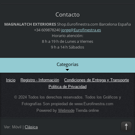
Contacto
MAGNALATCH EXTERIORES
Shop.Eurofinestra.com
Barcelona
España
+34 609878240
jorge@Eu
rofinest
ra.es
Horario atención:
8 h a 19 h de Lunes a Viernes
9 h a 14 h Sábados
Categorías
Inicio
Registro - Información
Condiciones de Entrega y Transporte
Politica de Privacidad
© 2024 Todos los derechos reservados. Todos los Gráficos y
Fotografías Son propiedad de www.Eurofinestra.com
Powered by
Webnode
Tienda online
Ver:
Móvil
|
Clásica